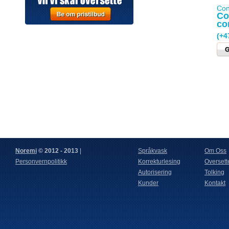
å jobbe med dere.
Con
Co
co
(+4
G
Noremi
© 2012 - 2013
|
Språkvask
Om Oss
Personvernpolitikk
Korrekturlesing
Oversett
Autorisering
Tolking
Kunder
Kontakt