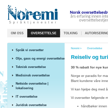
Norsk oversettelsesb
års erfaring innen in
oversettelsestje
S p r å k t j e n e s t e r
OM OSS
OVERSETTELSE
TOLKING
AUTORISERIN
Noremi
>
Oversettelse
Språk vi oversetter
Reiseliv og tu
Olje, gass og energi oversettelse
Teknisk oversettelse
30 % rabatt for nye ku
Medisinsk oversettelse
Norge er paradis for mang
Blant kundene våre innen 
Nettside oversettelse |
lokalisering
Vi kan hjelpe deg med å 
IT oversettelse
Vi oversetter følgende m
Juridisk oversettelse
håndbøker innen r