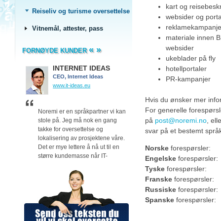
kart og reisebeskr
Reiseliv og turisme oversettelse
websider og porta
reklamekampanjer
Vitnemål, attester, pass
materiale innen B
websider
«
»
FORNØYDE KUNDER
ukeblader på fly
INTERNET IDEAS
Delta Plus
hotellportaler
CEO, Internet Ideas
Delta Plus
PR-kampanjer
www.it-ideas.eu
www.deltaplus.eu/
Hvis du ønsker mer infor
For generelle forespørsl
gså
Noremi er en språkpartner vi kan
Takk for de tekniske
på
post@noremi.no
, el
stole på. Jeg må nok en gang
oversettelsene av verneut
g til
takke for oversettelse og
vårt.
svar på et bestemt språ
 mye
lokalisering av prosjektene våre.
Både oversettelsen og fo
Det er mye lettere å nå ut til en
var bedre enn vi hadde ve
Norske
forespørsler:
større kundemasse når IT-
At dere er så enkle å
Engelske
forespørsler:
prosjektene er oversatt til mange
kommunisere med, bidro ti
Tyske
forespørsler:
forskjellige språk, noe kundene
sikre et glimrende sluttpro
Franske
forespørsler:
våre er veldig fornøyde med. Nå
Russiske
forespørsler:
kan vi tilby SEO, Adwords og
Spanske
forespørsler:
mange andre tjenester til kunder
over hele verden.
Vi gleder oss til neste mulighet til